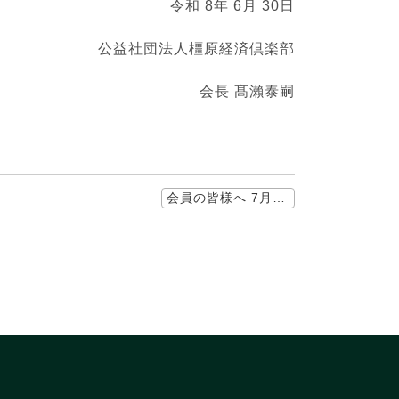
令和 8年 6月 30日
公益社団法人橿原経済倶楽部
会⾧ 髙瀨泰嗣
会員の皆様へ 7月案内送付内報告書において『お詫びと訂正』 ≫