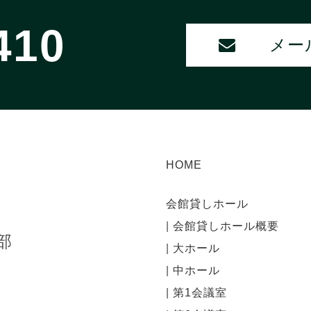
410
メー
HOME
会館貸しホール
|
会館貸しホール概要
部
|
大ホール
|
中ホール
|
第1会議室